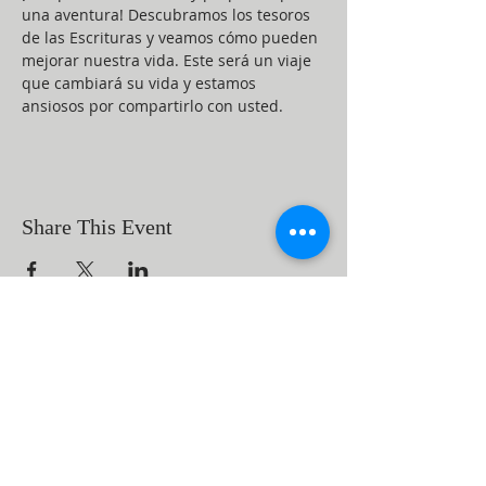
una aventura! Descubramos los tesoros 
de las Escrituras y veamos cómo pueden 
mejorar nuestra vida. Este será un viaje 
que cambiará su vida y estamos 
ansiosos por compartirlo con usted.
Share This Event
ABOUT US
Beaumont First Assembly of God is a
bible-based, Holy Spirit filled church. By
preaching the Word of God and showing
the love of Jesus Christ in our actions we
are a lighthouse in our community.