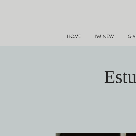
HOME
I'M NEW
GIV
Estu