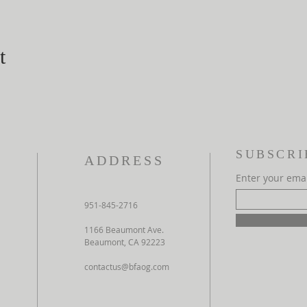
t
SUBSCRI
ADDRESS
Enter your ema
951-845-2716
1166 Beaumont Ave.
Beaumont, CA 92223
contactus@bfaog.com