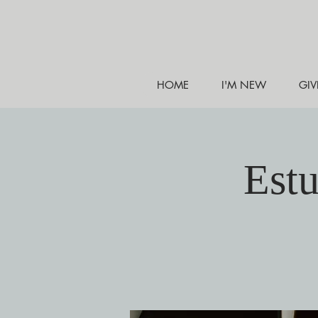
HOME
I'M NEW
GIV
Estu