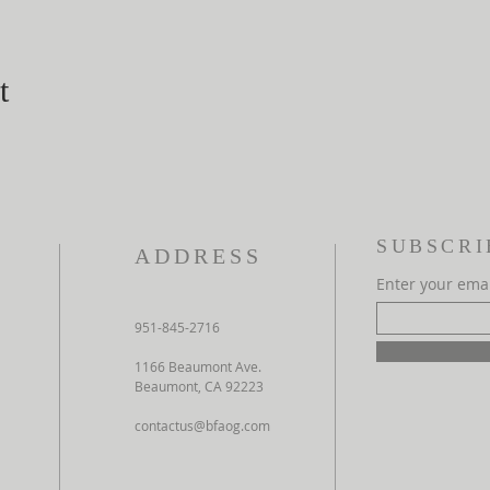
t
SUBSCRI
ADDRESS
Enter your ema
951-845-2716
1166 Beaumont Ave.
Beaumont, CA 92223
contactus@bfaog.com